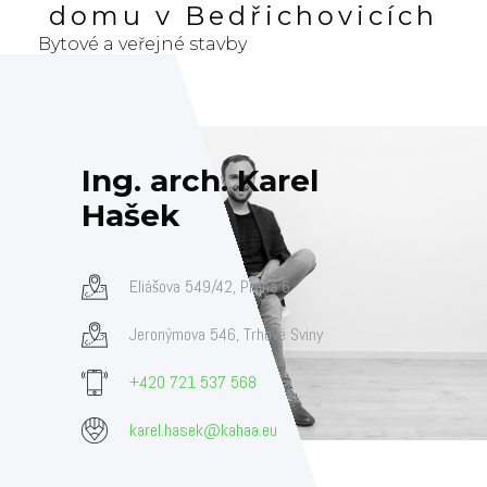
domu v Bedřichovicích
Bytové a veřejné stavby
Ing. arch. Karel
Hašek
Eliášova 549/42, Praha 6
Jeronýmova 546, Trhové Sviny
+420 721 537 568
karel.hasek@kahaa.eu